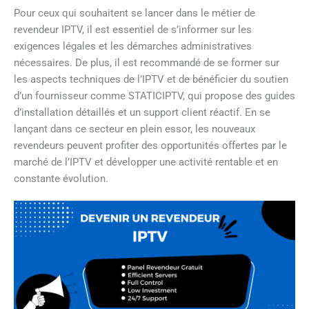
Pour ceux qui souhaitent se lancer dans le métier de
revendeur IPTV, il est essentiel de s’informer sur les
exigences légales et les démarches administratives
nécessaires. De plus, il est recommandé de se former sur
les aspects techniques de l’IPTV et de bénéficier du soutien
d’un fournisseur comme STATICIPTV, qui propose des guides
d’installation détaillés et un support client réactif. En se
lançant dans ce secteur en plein essor, les nouveaux
revendeurs peuvent profiter des opportunités offertes par le
marché de l’IPTV et développer une activité rentable et en
constante évolution.