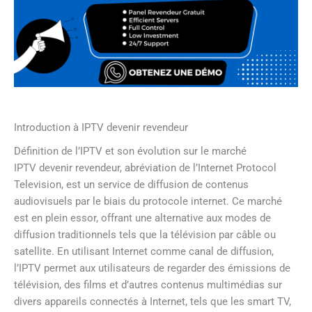
Introduction à IPTV devenir revendeur
Définition de l’IPTV et son évolution sur le marché
IPTV devenir revendeur, abréviation de l’Internet Protocol
Television, est un service de diffusion de contenus
audiovisuels par le biais du protocole internet. Ce marché
est en plein essor, offrant une alternative aux modes de
diffusion traditionnels tels que la télévision par câble ou
satellite. En utilisant Internet comme canal de diffusion,
l’IPTV permet aux utilisateurs de regarder des émissions de
télévision, des films et d’autres contenus multimédias sur
divers appareils connectés à Internet, tels que les smart TV,