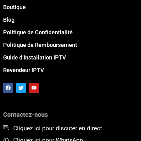
Boutique
Blog
Politique de Confidentialité
Politique de Remboursement
Guide d’Installation IPTV
Revendeur IPTV
F
T
Y
a
w
o
c
i
u
e
t
t
b
t
u
o
e
b
Contactez-nous
o
r
e
k
Cliquez ici pour discuter en direct
Cliquez ici pour WhatsApp