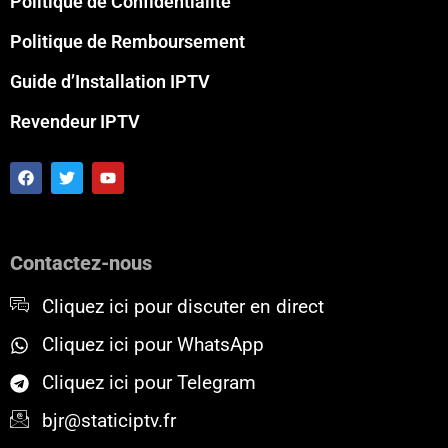
Politique de Confidentialité
Politique de Remboursement
Guide d’Installation IPTV
Revendeur IPTV
F
T
Y
a
w
o
c
i
u
e
t
t
b
t
u
o
e
b
Contactez-nous
o
r
e
k
Cliquez ici pour discuter en direct
Cliquez ici pour WhatsApp
Cliquez ici pour Telegram
bjr@staticiptv.fr