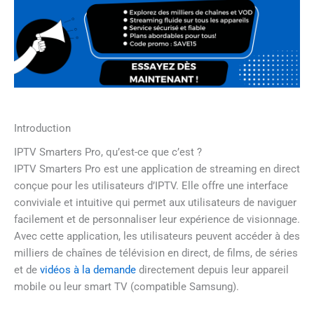
Introduction
IPTV Smarters Pro, qu’est-ce que c’est ?
IPTV Smarters Pro est une application de streaming en direct
conçue pour les utilisateurs d’IPTV. Elle offre une interface
conviviale et intuitive qui permet aux utilisateurs de naviguer
facilement et de personnaliser leur expérience de visionnage.
Avec cette application, les utilisateurs peuvent accéder à des
milliers de chaînes de télévision en direct, de films, de séries
et de
vidéos à la demande
directement depuis leur appareil
mobile ou leur smart TV (compatible Samsung).