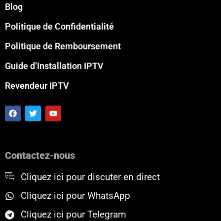
Blog
Politique de Confidentialité
Politique de Remboursement
Guide d’Installation IPTV
Revendeur IPTV
F
T
Y
a
w
o
c
i
u
e
t
t
b
t
u
o
e
b
Contactez-nous
o
r
e
k
Cliquez ici pour discuter en direct
Cliquez ici pour WhatsApp
Cliquez ici pour Telegram