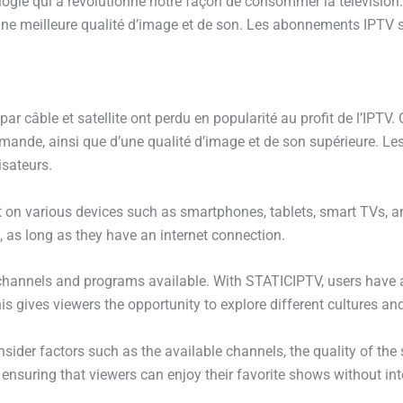
logie qui a révolutionné notre façon de consommer la télévision. G
ne meilleure qualité d’image et de son. Les abonnements IPTV so
par câble et satellite ont perdu en popularité au profit de l’IPTV.
mande, ainsi que d’une qualité d’image et de son supérieure. Le
isateurs.
t on various devices such as smartphones, tablets, smart TVs, an
 as long as they have an internet connection.
channels and programs available. With STATICIPTV, users have ac
s gives viewers the opportunity to explore different cultures an
nsider factors such as the available channels, the quality of th
 ensuring that viewers can enjoy their favorite shows without int