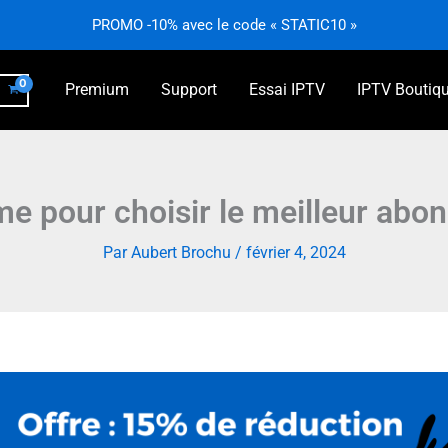
PROMO -10% avec le code « STATIC10 »
Premium
Support
Essai IPTV
IPTV Boutiq
ime pour choisir le meilleur ab
Par
Aubert Brochu
/
février 4, 2024