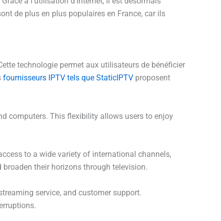
râce à l’utilisation d’Internet, il est désormais
nt de plus en plus populaires en France, car ils
 Cette technologie permet aux utilisateurs de bénéficier
s
fournisseurs IPTV tels que StaticIPTV
proposent
d computers. This flexibility allows users to enjoy
cess to a wide variety of international channels,
d broaden their horizons through television.
e streaming service, and customer support.
erruptions.