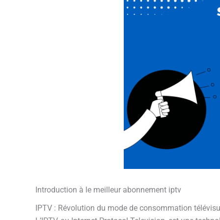
Introduction à
le meilleur abonnement iptv
IPTV : Révolution du mode de consommation télévisu