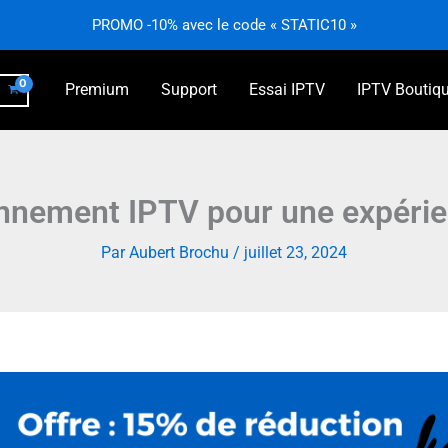
PROMO -10% avec le code « STATIC10 »
Premium
Support
Essai IPTV
IPTV Boutiq
nnement IPTV pour une expérien
Par
Aubert Brochu
/
juillet 23, 2024