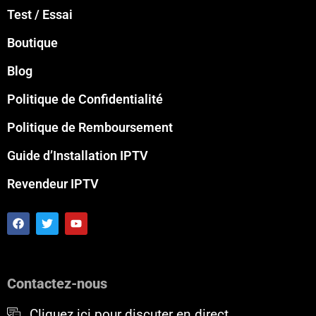
Test / Essai
Boutique
Blog
Politique de Confidentialité
Politique de Remboursement
Guide d’Installation IPTV
Revendeur IPTV
F
T
Y
a
w
o
c
i
u
e
t
t
b
t
u
o
e
b
Contactez-nous
o
r
e
k
Cliquez ici pour discuter en direct