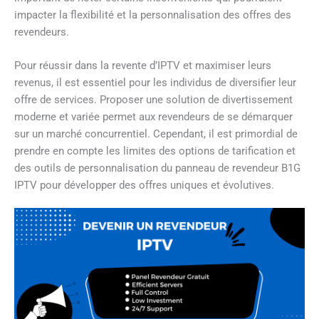
impacter la flexibilité et la personnalisation des offres des
revendeurs.
Pour réussir dans la revente d’IPTV et maximiser leurs
revenus, il est essentiel pour les individus de diversifier leur
offre de services. Proposer une solution de divertissement
moderne et variée permet aux revendeurs de se démarquer
sur un marché concurrentiel. Cependant, il est primordial de
prendre en compte les limites des options de tarification et
des outils de personnalisation du panneau de revendeur B1G
IPTV pour développer des offres uniques et évolutives.