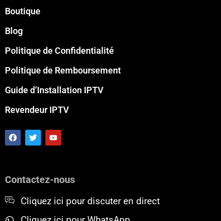
Boutique
Blog
Politique de Confidentialité
Politique de Remboursement
Guide d’Installation IPTV
Revendeur IPTV
F
T
Y
a
w
o
c
i
u
e
t
t
b
t
u
o
e
b
Contactez-nous
o
r
e
k
Cliquez ici pour discuter en direct
Cliquez ici pour WhatsApp