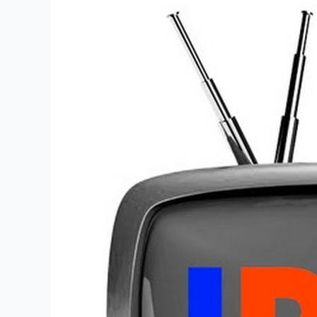
mois
–
Stable
&
Fiable
|
StaticIPTV.fr