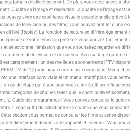
erez jamais de divertissement. De plus, vous avez accès à plus 
nt. Qualité de l’image et résolution La qualité de l’image est un 
 pouvez vivre une expérience visuelle exceptionnelle grâce à la
sions de télévision ou des films, vous pouvez profiter d’une exc
re en différé (Replay) La fonction de lecture en différé, égalemen
z un épisode de votre émission préférée, vous pouvez facilement
s et sélectionner l’émission que vous souhaitez regarder en diff
s amateurs de télévision et de cinéma. Avec sa large gamme de c
é, il est certainement l’un des meilleurs abonnements IPTV disponi
 PREMIUM de 12 mois pour économiser encore plus. Menu et cod
ec une interface conviviale et un menu intuitif pour vous perme
ci un guide étape par étape pour vous aider à utiliser efficaceme
ntes catégories de chaînes telles que le sport, le divertissement
ent. 2. Guide des programmes : Vous pouvez consulter le guide 
tifs. Il vous suffit de sélectionner la chaîne que vous souhaite
: Cette section vous permet de consulter les films et séries dis
egarder directement depuis votre appareil. 4. Favoris : Vous pouv