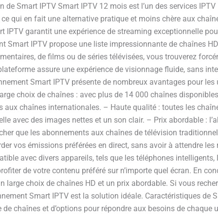
 de Smart IPTV Smart IPTV 12 mois est l’un des services IPTV le
 qui en fait une alternative pratique et moins chère aux chaînes
t IPTV garantit une expérience de streaming exceptionnelle pour
 Smart IPTV propose une liste impressionnante de chaînes HD qu
umentaires, de films ou de séries télévisées, vous trouverez forc
a plateforme assure une expérience de visionnage fluide, sans in
ement Smart IPTV présente de nombreux avantages pour les uti
rge choix de chaînes : avec plus de 14 000 chaînes disponibles
s aux chaînes internationales. – Haute qualité : toutes les chaîne
lle avec des images nettes et un son clair. – Prix abordable : l
cher que les abonnements aux chaînes de télévision traditionnel
der vos émissions préférées en direct, sans avoir à attendre les
ble avec divers appareils, tels que les téléphones intelligents, 
 profiter de votre contenu préféré sur n’importe quel écran. En c
n large choix de chaînes HD et un prix abordable. Si vous recher
bonnement Smart IPTV est la solution idéale. Caractéristiques d
de chaînes et d’options pour répondre aux besoins de chaque ut