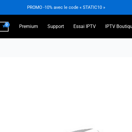
PROMO -10% avec le code « STATIC10 »
Premium
Support
Essai IPTV
IPTV Boutiq