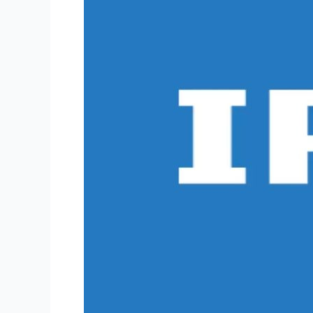
émissions
|
StaticIPTV.fr