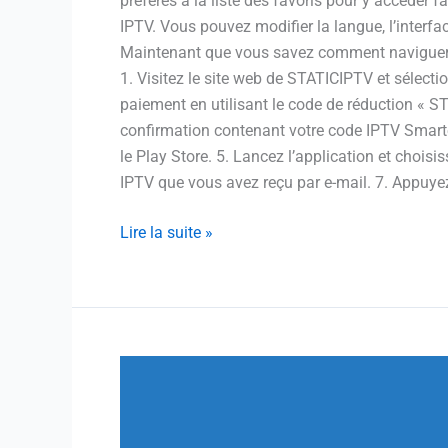
préférés à la liste des favoris pour y accéder 
IPTV. Vous pouvez modifier la langue, l’interfa
Maintenant que vous savez comment naviguer da
1. Visitez le site web de STATICIPTV et sélect
paiement en utilisant le code de réduction « S
confirmation contenant votre code IPTV Smarter
le Play Store. 5. Lancez l’application et choisis
IPTV que vous avez reçu par e-mail. 7. Appuyez s
Lire la suite »
Opus
IPTV:
Regardez
vos