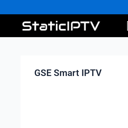
Aller
au
contenu
GSE Smart IPTV
Smart
IPTV
12