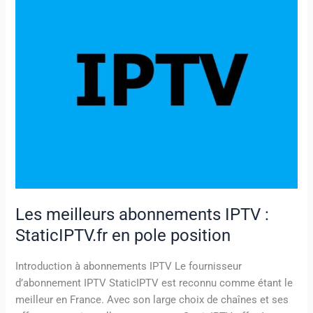
meilleurs
abonnements
IPTV
:
StaticIPTV.fr
en
pole
position
Les meilleurs abonnements IPTV :
StaticIPTV.fr en pole position
Introduction à abonnements IPTV Le fournisseur
d’abonnement IPTV StaticIPTV est reconnu comme étant le
meilleur en France. Avec son large choix de chaînes et ses