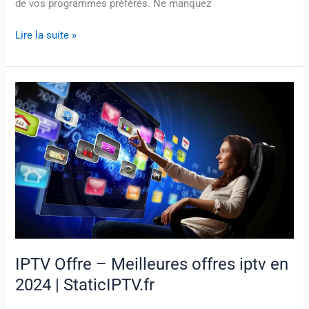
de vos programmes préférés. Ne manquez
Lire la suite »
IPTV
Offre
–
Meilleures
offres
iptv
en
2024
|
StaticIPTV.fr
IPTV Offre – Meilleures offres iptv en
2024 | StaticIPTV.fr