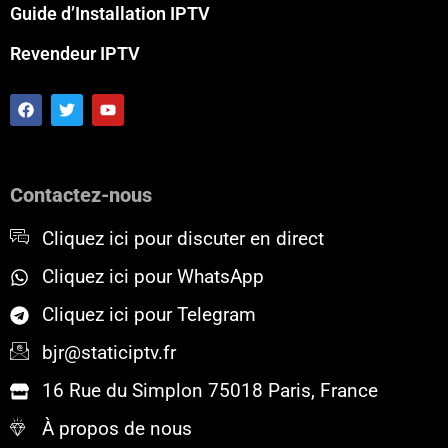
Guide d’Installation IPTV
Revendeur IPTV
F
T
Y
a
w
o
c
i
u
e
t
t
b
t
u
o
e
b
Contactez-nous
o
r
e
k
Cliquez ici pour discuter en direct
Cliquez ici pour WhatsApp
Cliquez ici pour Telegram
bjr@staticiptv.fr
16 Rue du Simplon 75018 Paris, France
À propos de nous