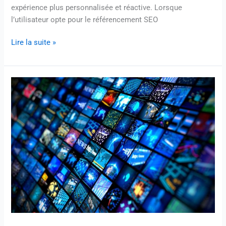
expérience plus personnalisée et réactive. Lorsque
l’utilisateur opte pour le référencement SEO
Lire la suite »
Trouver
un
Revendeur
IPTV
Fiable
en
Belgique
|
StaticIPTV.fr