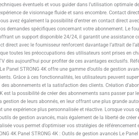
echniques éventuels et vous guider dans l’utilisation optimale 
 expérience de visionnage fluide et sans encombre. Contact dire
s avez également la possibilité d’entrer en contact direct ave
à vos demandes spécifiques concernant votre abonnement. Le 
ffrant un support disponible 24/24, il garantit une assistance c
act direct avec le fournisseur renforcent davantage l’attrait d
 que toutes les préoccupations des utilisateurs sont prises en ch
ès aujourd’hui pour profiter de ces avantages exclusifs. Ré
Le Panel STRONG 4K offre une gamme d’outils de gestion avancés
ts. Grâce à ces fonctionnalités, les utilisateurs peuvent supervi
on des abonnements et la satisfaction des clients. Création d’ab
st la possibilité de créer des abonnements sans passer par le 
 la gestion de leurs abonnés, en leur offrant une plus grande au
rant une expérience plus personnalisée et réactive. Lorsque vous
tils de gestion avancés, mais également de la liberté de créer
nalisée vous permet d’optimiser vos stratégies de référencement
RONG 4K Panel STRONG 4K : Outils de gestion avancés Le Pane