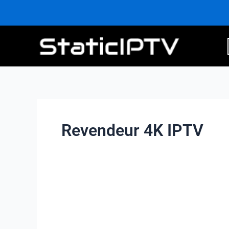
Aller
au
contenu
Revendeur 4K IPTV
Panneau
de
Revendeur