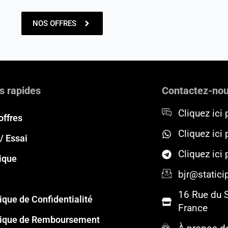
NOS OFFRES
s rapides
Contactez-no
Cliquez ici 
offres
Cliquez ici
/ Essai
Cliquez ici
ique
bjr@staticip
16 Rue du 
tique de Confidentialité
France
tique de Remboursement