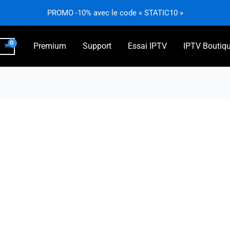
PROMO -10% avec le code « STATIC10 »
Premium
Support
Essai IPTV
IPTV Boutiq