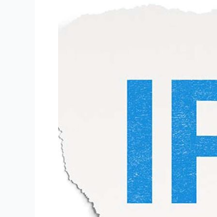
STRONG
4K
IPTV
|
StaticIPTV.fr