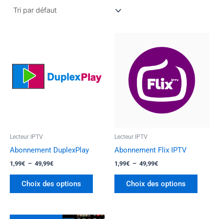
Plage
Plage
Ce
Ce
de
de
produit
produi
prix :
prix :
a
a
1,99€
1,99€
à
à
plusieurs
plusie
49,99€
49,99€
variations.
variati
Les
Les
options
option
peuvent
peuven
être
être
Lecteur IPTV
Lecteur IPTV
choisies
choisi
Abonnement DuplexPlay
Abonnement Flix IPTV
sur
sur
1,99
€
–
49,99
€
1,99
€
–
49,99
€
la
la
page
page
Choix des options
Choix des options
du
du
produit
produi
Plage
Plage