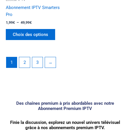
choisies
Abonnement IPTV Smarters
sur
Pro
la
1,99
€
–
49,99
€
page
du
Choix des options
produit
1
2
3
→
Des chaînes premium à prix abordables avec notre
Abonnement Premium IPTV
Finie la discussion, explorez un nouvel univers télévisuel
grâce à nos abonnements premium IPTV.