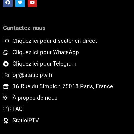
a
w
o
c
i
u
e
t
t
b
t
u
o
e
b
Contactez-nous
o
r
e
k
Cliquez ici pour discuter en direct
Cliquez ici pour WhatsApp
Cliquez ici pour Telegram
bjr@staticiptv.fr
16 Rue du Simplon 75018 Paris, France
À propos de nous
FAQ
StaticIPTV