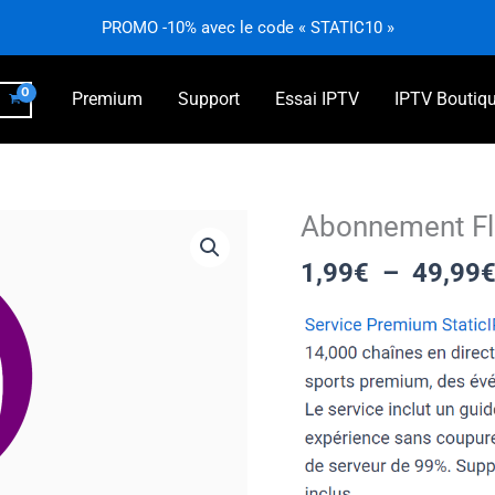
PROMO -10% avec le code « STATIC10 »
Premium
Support
Essai IPTV
IPTV Boutiq
Abonnement Fl
quantité
de
1,99
€
–
49,99
Abonnement
Flix
IPTV