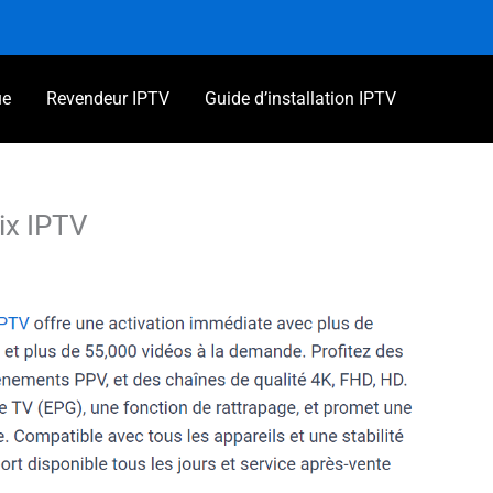
1,99€
à
49,99€
ue
Revendeur IPTV
Guide d’installation IPTV
Plage
ix IPTV
de
€
prix :
1,99€
à
49,99€