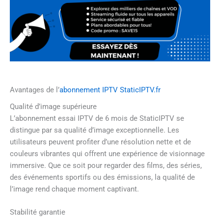
Avantages de l’
abonnement IPTV StaticIPTV.fr
Qualité d’image supérieure
L’abonnement essai IPTV de 6 mois de StaticIPTV se
distingue par sa qualité d’image exceptionnelle. Les
utilisateurs peuvent profiter d’une résolution nette et de
couleurs vibrantes qui offrent une expérience de visionnage
immersive. Que ce soit pour regarder des films, des séries,
des événements sportifs ou des émissions, la qualité de
l’image rend chaque moment captivant.
Stabilité garantie