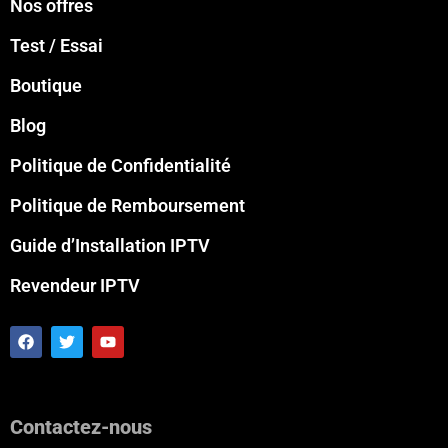
Nos offres
Test / Essai
Boutique
Blog
Politique de Confidentialité
Politique de Remboursement
Guide d’Installation IPTV
Revendeur IPTV
F
T
Y
a
w
o
c
i
u
e
t
t
b
t
u
o
e
b
Contactez-nous
o
r
e
k