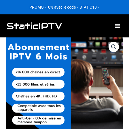
Aller
IPTV
PROMO -10% avec le code « STATIC10 »
au
6
contenu
mois
quantité
de
Abonnement
IPTV
6
mois