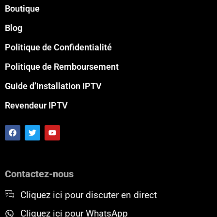
Boutique
Blog
Politique de Confidentialité
Politique de Remboursement
Guide d’Installation IPTV
Revendeur IPTV
F
T
Y
a
w
o
c
i
u
e
t
t
b
t
u
o
e
b
Contactez-nous
o
r
e
k
Cliquez ici pour discuter en direct
Cliquez ici pour WhatsApp