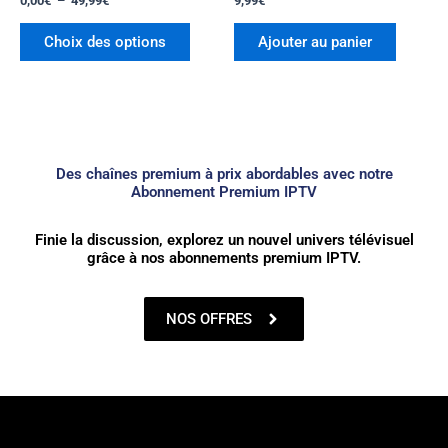
0,00
€
–
49,99
€
9,99
€
la
page
Choix des options
Ajouter au panier
du
produit
Des chaînes premium à prix abordables avec notre
Abonnement Premium IPTV
Finie la discussion, explorez un nouvel univers télévisuel
grâce à nos abonnements premium IPTV.
NOS OFFRES