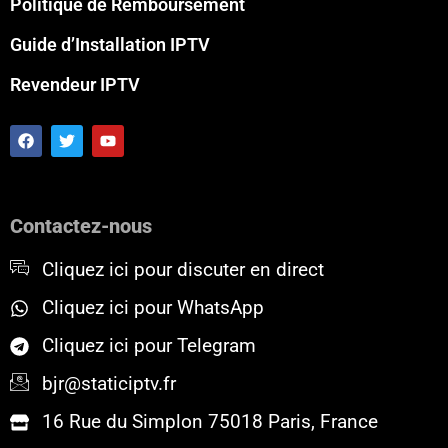
Politique de Remboursement
Guide d’Installation IPTV
Revendeur IPTV
F
T
Y
a
w
o
c
i
u
e
t
t
b
t
u
o
e
b
Contactez-nous
o
r
e
k
Cliquez ici pour discuter en direct
Cliquez ici pour WhatsApp
Cliquez ici pour Telegram
bjr@staticiptv.fr
16 Rue du Simplon 75018 Paris, France