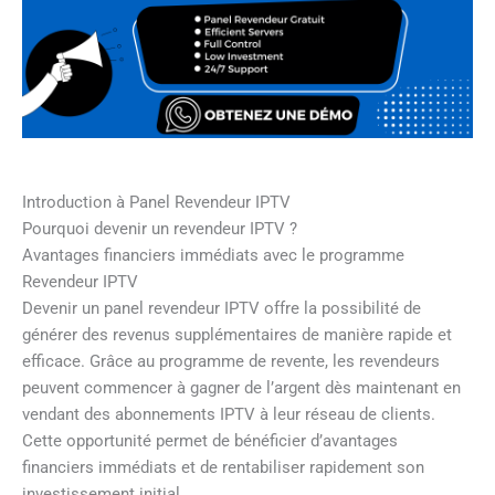
Introduction à Panel Revendeur IPTV
Pourquoi devenir un revendeur IPTV ?
Avantages financiers immédiats avec le programme
Revendeur IPTV
Devenir un panel revendeur IPTV offre la possibilité de
générer des revenus supplémentaires de manière rapide et
efficace. Grâce au programme de revente, les revendeurs
peuvent commencer à gagner de l’argent dès maintenant en
vendant des abonnements IPTV à leur réseau de clients.
Cette opportunité permet de bénéficier d’avantages
financiers immédiats et de rentabiliser rapidement son
investissement initial.