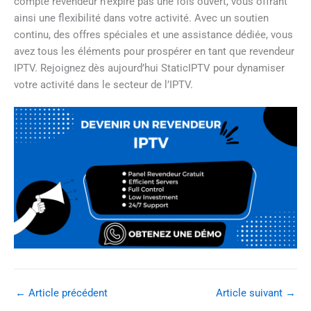
compte revendeur n’expire pas une fois ouvert, vous offrant
ainsi une flexibilité dans votre activité. Avec un soutien
continu, des offres spéciales et une assistance dédiée, vous
avez tous les éléments pour prospérer en tant que revendeur
IPTV. Rejoignez dès aujourd’hui StaticIPTV pour dynamiser
votre activité dans le secteur de l’IPTV.
←
Article précédent
Article suivant
→