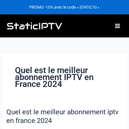
Aller
PROMO -10% avec le code « STATIC10 »
au
contenu
Quel est le meilleur
abonnement IPTV en
France 2024
Quel est le meilleur abonnement iptv
Quel
est
en france 2024
le