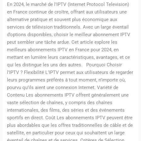
meilleur
En 2024, le marché de l’IPTV (Internet Protocol Television)
abonnement
en France continue de croître, offrant aux utilisateurs une
iptv
alternative pratique et souvent plus économique aux
en
services de télévision traditionnels. Avec un large éventail
france
d’options disponibles, choisir le meilleur abonnement IPTV
2024
peut sembler une tâche ardue. Cet article explore les
meilleurs abonnements IPTV en France pour 2024, en
mettant en lumière leurs caractéristiques, avantages, et ce
qui les distingue les uns des autres. Pourquoi Choisir
l’IPTV ? Flexibilité L’IPTV permet aux utilisateurs de regarder
leurs programmes préférés à tout moment, n’importe où,
pourvu qu’ils aient une connexion Internet. Variété de
Contenu Les abonnements IPTV offrent généralement une
vaste sélection de chaînes, y compris des chaînes
internationales, des films, des séries et des événements
sportifs en direct. Coût Les abonnements IPTV peuvent être
plus abordables que les offres traditionnelles de câble et de
satellite, en particulier pour ceux qui souhaitent un large
éventail de chaînes et de services. Critères de Sélection