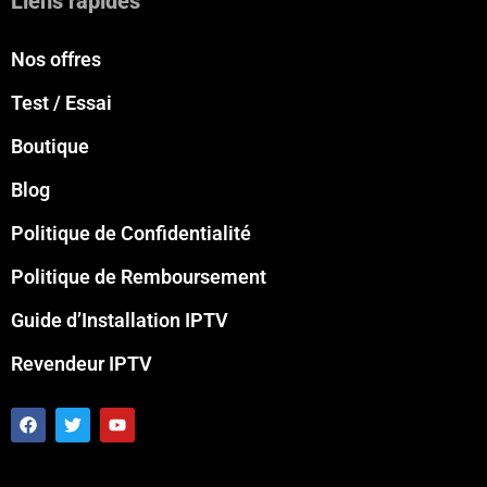
Liens rapides
Nos offres
Test / Essai
Boutique
Blog
Politique de Confidentialité
Politique de Remboursement
Guide d’Installation IPTV
Revendeur IPTV
F
T
Y
a
w
o
c
i
u
e
t
t
b
t
u