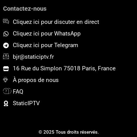
o
e
b
Contactez-nous
o
r
e
k
Cliquez ici pour discuter en direct
Cliquez ici pour WhatsApp
Cliquez ici pour Telegram
bjr@staticiptv.fr
16 Rue du Simplon 75018 Paris, France
À propos de nous
FAQ
StaticIPTV
© 2025 Tous droits réservés.