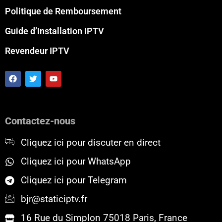
Politique de Remboursement
Guide d’Installation IPTV
Revendeur IPTV
F
T
Y
a
w
o
c
i
u
e
t
t
b
t
u
o
e
b
Contactez-nous
o
r
e
k
Cliquez ici pour discuter en direct
Cliquez ici pour WhatsApp
Cliquez ici pour Telegram
bjr@staticiptv.fr
16 Rue du Simplon 75018 Paris, France